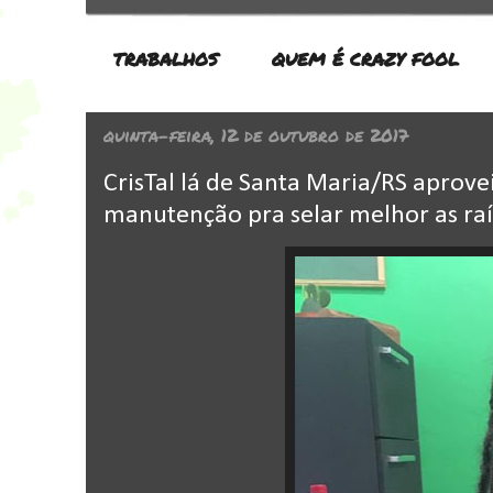
TRABALHOS
QUEM É CRAZY FOOL
quinta-feira, 12 de outubro de 2017
CrisTal lá de Santa Maria/RS aprovei
manutenção pra selar melhor as raí