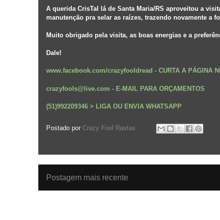
A querida CrisTal lá de Santa Maria/RS aproveitou a visi
manutenção pra selar as raízes, trazendo novamente a fo
Muito obrigado pela visita, as boas energias e a preferê
Dale!
www.facebook.com/crazyfooldread
-
CURTA A PÁGINA 
crazyfools@live.com - E-MAIL PARA ORÇAMENTOS
(51)992209346 > LIGA OU ENVIA WHATSAPP
Postado por
Crazy Fool Rastas
Postagem mais recente