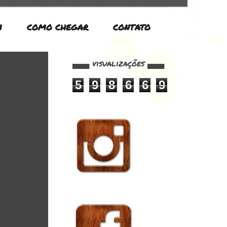
M
COMO CHEGAR
CONTATO
▄▄▄ visualizações ▄▄▄
5
9
8
6
6
9