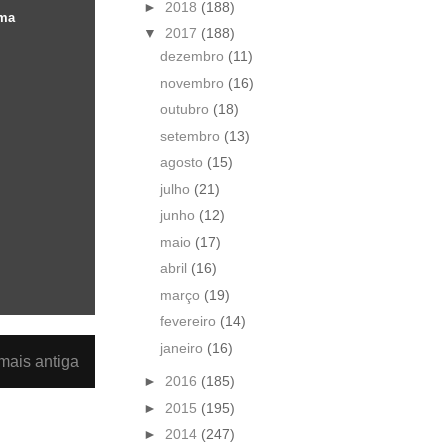
►
2018
(188)
uma
▼
2017
(188)
dezembro
(11)
novembro
(16)
outubro
(18)
setembro
(13)
agosto
(15)
julho
(21)
junho
(12)
maio
(17)
abril
(16)
março
(19)
fevereiro
(14)
janeiro
(16)
ais antiga
►
2016
(185)
►
2015
(195)
►
2014
(247)