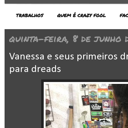
TRABALHOS
QUEM É CRAZY FOOL
FA
quinta-feira, 8 de junho 
Vanessa e seus primeiros d
para dreads