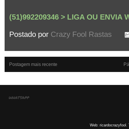
(51)992209346 > LIGA OU ENVI
Postado por
Crazy Fool Rastas
Postagem mais recente
Pá
whatsapp
Web: ricardocrazyfool.