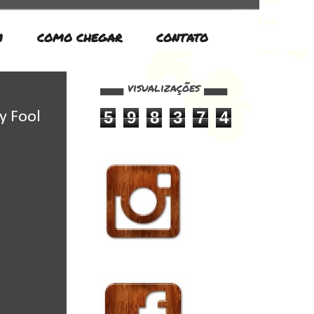
M
COMO CHEGAR
CONTATO
▄▄▄ visualizações ▄▄▄
5
9
8
3
7
4
y Fool