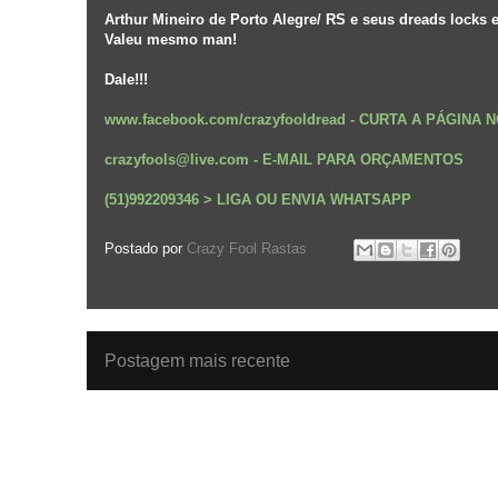
Arthur Mineiro de Porto Alegre/ RS e seus dreads locks 
Valeu mesmo man!
Dale!!!
www.facebook.com/crazyfooldread
-
CURTA A PÁGINA 
crazyfools@live.com - E-MAIL PARA ORÇAMENTOS
(51)992209346 > LIGA OU ENVIA WHATSAPP
Postado por
Crazy Fool Rastas
Postagem mais recente