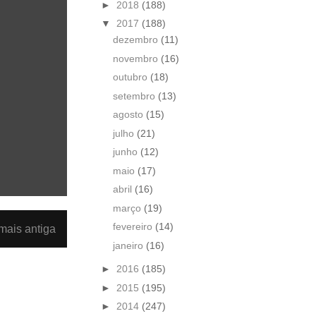
►
2018
(188)
▼
2017
(188)
dezembro
(11)
novembro
(16)
outubro
(18)
setembro
(13)
agosto
(15)
julho
(21)
junho
(12)
maio
(17)
abril
(16)
março
(19)
fevereiro
(14)
ais antiga
janeiro
(16)
►
2016
(185)
►
2015
(195)
►
2014
(247)