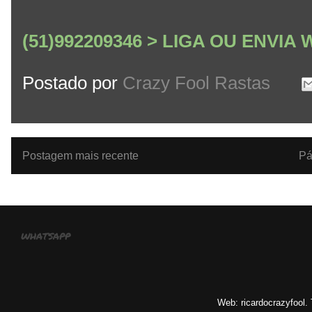
(51)992209346 > LIGA OU ENVI
Postado por
Crazy Fool Rastas
Postagem mais recente
Pá
whatsapp
Web: ricardocrazyfool.