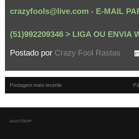
crazyfools@live.com - E-MAIL
(51)992209346 > LIGA OU ENVI
Postado por
Crazy Fool Rastas
Postagem mais recente
Pá
whatsapp