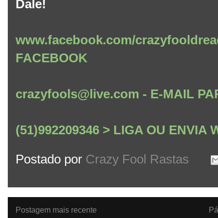
Dale!
www.facebook.com/crazyfooldrea
FACEBOOK
crazyfools@live.com - E-MAIL
(51)992209346 > LIGA OU ENVI
Postado por
Crazy Fool Rastas
Postagem mais recente
Pá