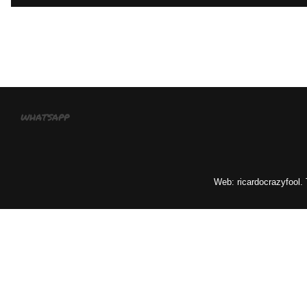
whatsapp
Web: ricardocrazyfool.