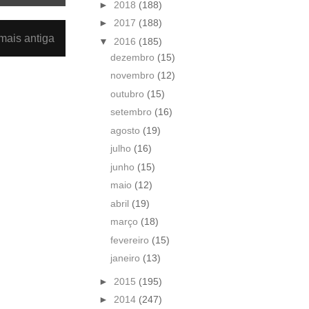
►
2018
(188)
►
2017
(188)
ais antiga
▼
2016
(185)
dezembro
(15)
novembro
(12)
outubro
(15)
setembro
(16)
agosto
(19)
julho
(16)
junho
(15)
maio
(12)
abril
(19)
março
(18)
fevereiro
(15)
janeiro
(13)
►
2015
(195)
►
2014
(247)