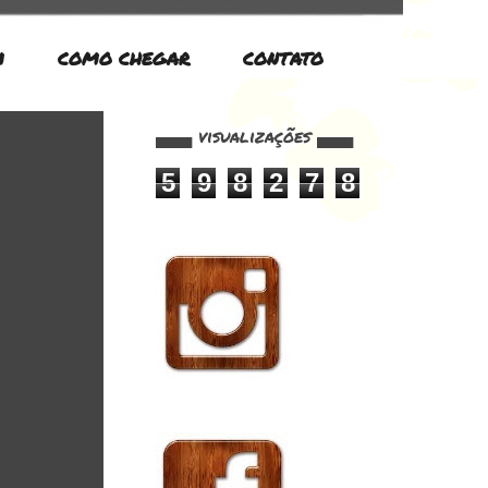
M
COMO CHEGAR
CONTATO
▄▄▄ visualizações ▄▄▄
5
9
8
2
7
8