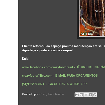
Cliente retornou ao espaço prauma manutenção em seus 
Agradeço a preferência de sempre!
Dale!
www.facebook.com/crazyfooldread
-
DÊ UM LIKE NA P
crazyfools@live.com - E-MAIL PARA ORÇAMENTOS
(51)992209346 > LIGA OU ENVIA WHATSAPP
Postado por
Crazy Fool Rastas