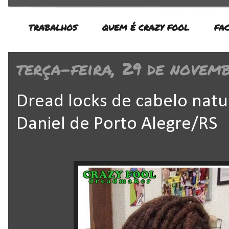
TRABALHOS
QUEM É CRAZY FOOL
FA
terça-feira, 29 de novem
Dread locks de cabelo natu
Daniel de Porto Alegre/RS