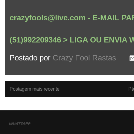
crazyfools@live.com - E-MAIL
(51)992209346 > LIGA OU ENVI
Postado por
Crazy Fool Rastas
Postagem mais recente
Pá
whatsapp