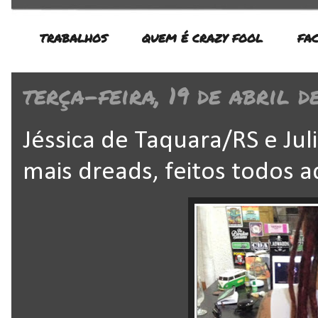
TRABALHOS
QUEM É CRAZY FOOL
FA
terça-feira, 19 de abril d
Jéssica de Taquara/RS e Ju
mais dreads, feitos todos a