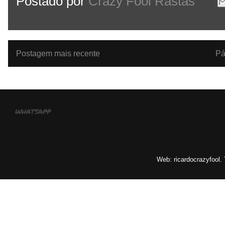
Postado por
Crazy Fool Rastas
Postagem mais recente
Pá
whatsapp
Web: ricardocrazyfool.