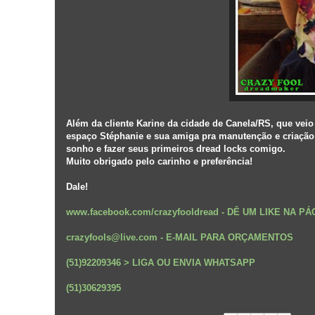
Além da cliente Karine da cidade de Canela/RS, que ve
espaço Stéphanie e sua amiga pra manutenção e criação d
sonho e fazer seus primeiros dread locks comigo.
Muito obrigado pelo carinho e preferência!
Dale!
www.facebook.com/crazyfooldread
-
DÊ UM LIKE NA P
crazyfools@live.com - E-MAIL PARA ORÇAMENTOS
(51)92209346 > LIGA OU ENVIA WHATSAPP
(51)30629395