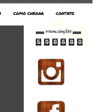
M
COMO CHEGAR
CONTATO
▄▄▄ visualizações ▄▄▄
5
9
8
6
8
0