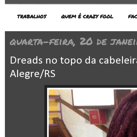
TRABALHOS
QUEM É CRAZY FOOL
FA
quarta-feira, 20 de janei
Dreads no topo da cabeleir
Alegre/RS