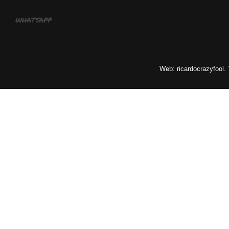
whatsapp
Web: ricardocrazyfool.