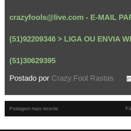
crazyfools@live.com - E-MAIL
(51)92209346 > LIGA OU ENVIA
(51)30629395
Postado por
Crazy Fool Rastas
Postagem mais recente
Pá