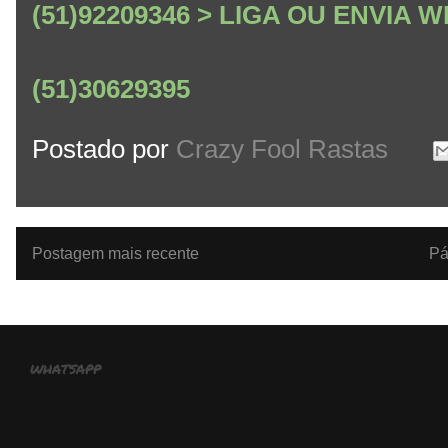
(51)92209346 > LIGA OU ENVIA
(51)30629395
Postado por
Crazy Fool Rastas
Postagem mais recente
Pá
whatsapp