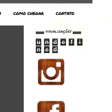
M
COMO CHEGAR
CONTATO
▄▄▄ visualizações ▄▄▄
u
n
d
e
f
i
n
e
d