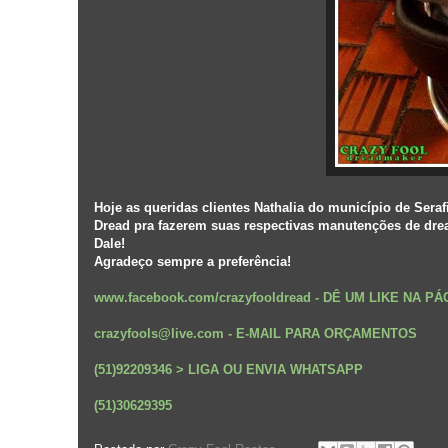
Hoje as queridas clientes Nathalia do município de Sera
Dread pra fazerem suas respectivas manutenções de dre
Dale!
Agradeço sempre a preferência!
www.facebook.com/crazyfooldread
-
DÊ UM LIKE NA P
crazyfools@live.com - E-MAIL PARA ORÇAMENTOS
(51)92209346 > LIGA OU ENVIA WHATSAPP
(51)30629395