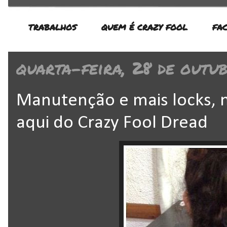
TRABALHOS
QUEM É CRAZY FOOL
FA
quarta-feira, 28 de outu
Manutenção e mais locks, n
aqui do Crazy Fool Dread