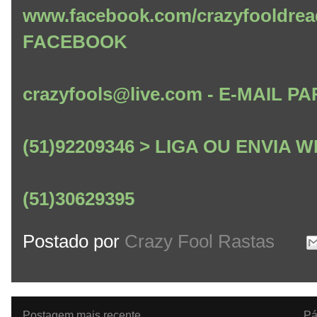
www.facebook.com/crazyfooldrea
FACEBOOK
crazyfools@live.com - E-MAIL
(51)92209346 > LIGA OU ENVIA
(51)30629395
Postado por
Crazy Fool Rastas
Postagem mais recente
Pá