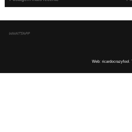
whatsapp
Web: ricardocrazyfool.