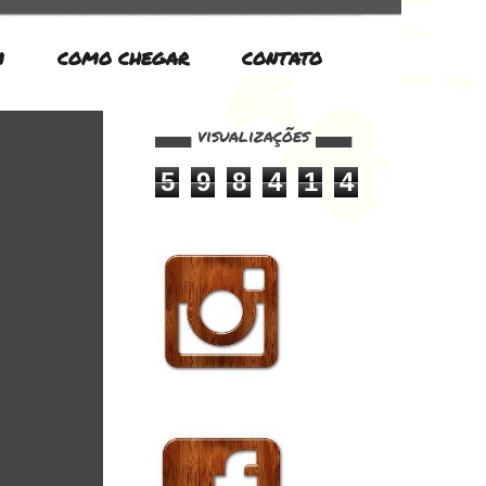
M
COMO CHEGAR
CONTATO
▄▄▄ visualizações ▄▄▄
5
9
8
4
1
4