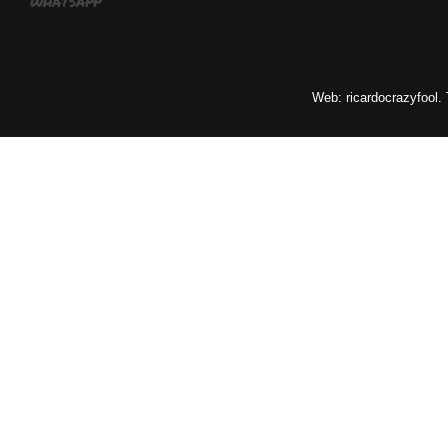
whatsapp
Web: ricardocrazyfool.