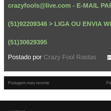
crazyfools@live.com - E-MAIL
(51)92209346 > LIGA OU ENVIA
(51)30629395
Postado por
Crazy Fool Rastas
Postagem mais recente
Pá