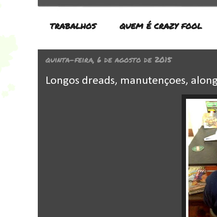
TRABALHOS
QUEM É CRAZY FOOL
quinta-feira, 6 de agosto de 2015
Longos dreads, manutençoes, along