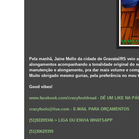
Pela manhã, Jaine Mello da cidade de Gravataí/RS veio a
alongamentos acompanhando a tonalidade original do seu 
manutenção e alongamento, pra dar mais volume e compr
Muito obrigado mesmo gurias, pela preferência no meu t
Good vibes!
www.facebook.com/crazyfooldread
-
DÊ UM LIKE NA P
crazyfools@live.com - E-MAIL PARA ORÇAMENTOS
(51)92209346 > LIGA OU ENVIA WHATSAPP
(51)30629395