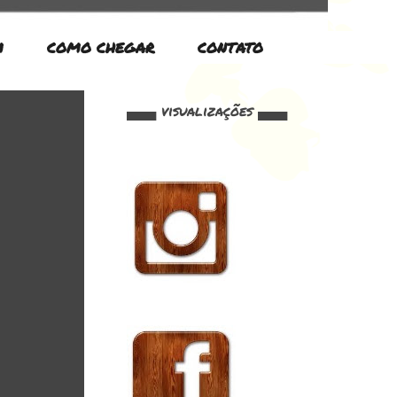
M
COMO CHEGAR
CONTATO
▄▄▄ visualizações ▄▄▄