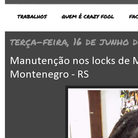
TRABALHOS
QUEM É CRAZY FOOL
FA
terça-feira, 16 de junho 
Manutenção nos locks de M
Montenegro - RS