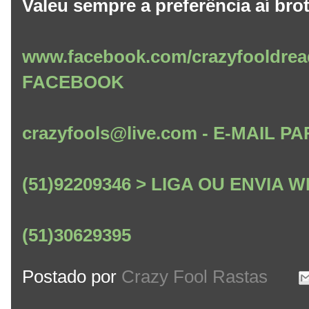
Valeu sempre a preferência aí brot
www.facebook.com/crazyfooldrea
FACEBOOK
crazyfools@live.com - E-MAIL
(51)92209346 > LIGA OU ENVIA
(51)30629395
Postado por
Crazy Fool Rastas