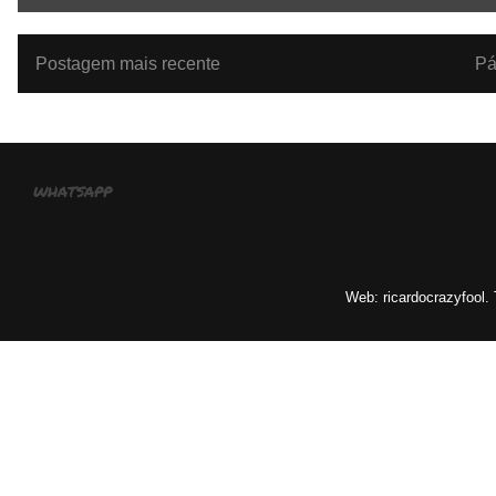
Postagem mais recente
Pá
whatsapp
Web: ricardocrazyfool.