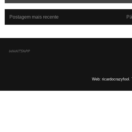
Postagem mais recente
Pá
whatsapp
Web: ricardocrazyfool.