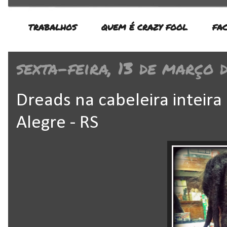
TRABALHOS
QUEM É CRAZY FOOL
FA
sexta-feira, 13 de março 
Dreads na cabeleira inteir
Alegre - RS