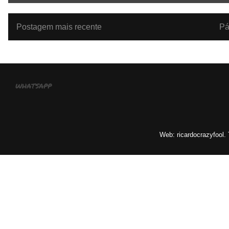
Postagem mais recente
Pá
whatsapp
Web: ricardocrazyfool.