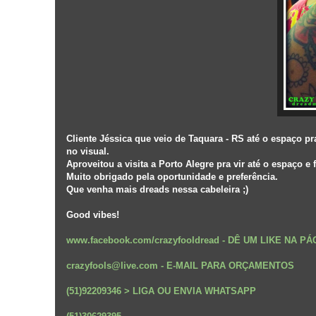
Cliente Jéssica que veio de Taquara - RS até o espaço 
no visual.
Aproveitou a visita a Porto Alegre pra vir até o espaço e
Muito obrigado pela oportunidade e preferência.
Que venha mais dreads nessa cabeleira ;)
Good vibes!
www.facebook.com/crazyfooldread
-
DÊ UM LIKE NA P
crazyfools@live.com - E-MAIL PARA ORÇAMENTOS
(51)92209346 > LIGA OU ENVIA WHATSAPP