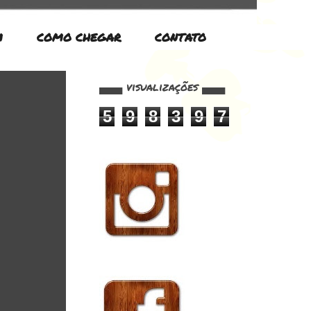
M
COMO CHEGAR
CONTATO
▄▄▄ visualizações ▄▄▄
5
9
8
3
9
7