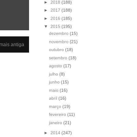
►
2018
(188)
►
2017
(188)
►
2016
(185)
▼
2015
(195)
dezembro
(15)
novembro
(21)
ais antiga
outubro
(18)
setembro
(18)
agosto
(17)
julho
(8)
junho
(15)
maio
(16)
abril
(16)
março
(19)
fevereiro
(11)
janeiro
(21)
►
2014
(247)