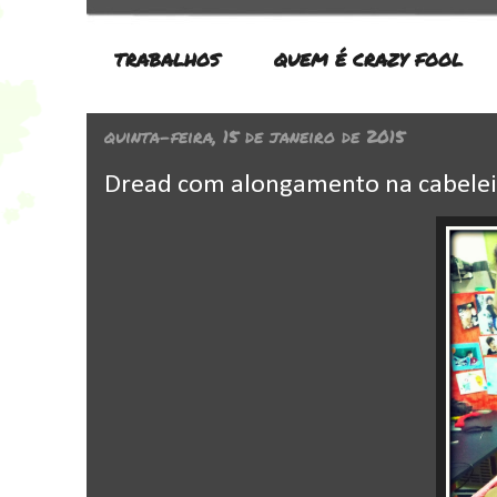
TRABALHOS
QUEM É CRAZY FOOL
quinta-feira, 15 de janeiro de 2015
Dread com alongamento na cabeleira