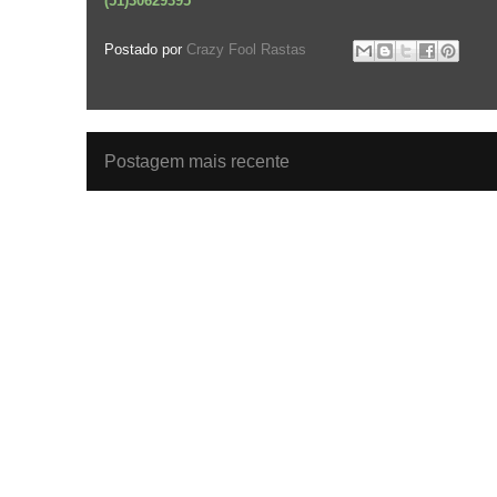
(51)30629395
Postado por
Crazy Fool Rastas
Postagem mais recente