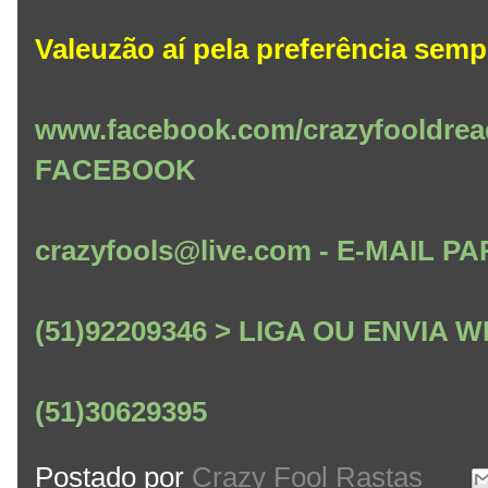
Valeuzão aí pela preferência semp
www.facebook.com/crazyfooldrea
FACEBOOK
crazyfools@live.com - E-MAIL
(51)92209346 > LIGA OU ENVIA
(51)30629395
Postado por
Crazy Fool Rastas