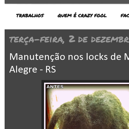
TRABALHOS
QUEM É CRAZY FOOL
FA
terça-feira, 2 de dezemb
Manutenção nos locks de M
Alegre - RS