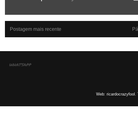
Postagem mais recente
Pá
whatsapp
Web: ricardocrazyfool.