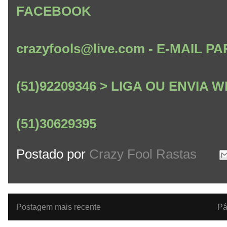
FACEBOOK
crazyfools@live.com - E-MAIL
(51)92209346 > LIGA OU ENVIA
(51)30629395
Postado por
Crazy Fool Rastas
Postagem mais recente
Pá