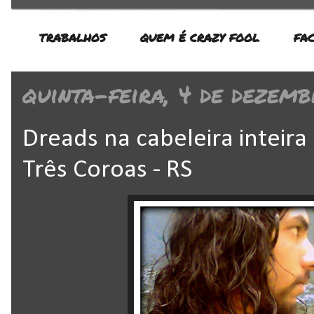
TRABALHOS
QUEM É CRAZY FOOL
FA
quinta-feira, 4 de dezemb
Dreads na cabeleira inteira
Três Coroas - RS