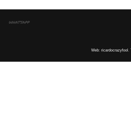
whatsapp
Web: ricardocrazyfool.