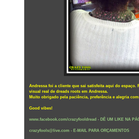
Andressa foi a cliente que sai satisfeita aqui do espaç
visual real de dreads roots em Andressa.
Muito obrigado pela paciência, preferência e alegria com
Good vibes!
www.facebook.com/crazyfooldread
-
DÊ UM LIKE NA PÁ
crazyfools@live.com - E-MAIL PARA ORÇAMENTOS