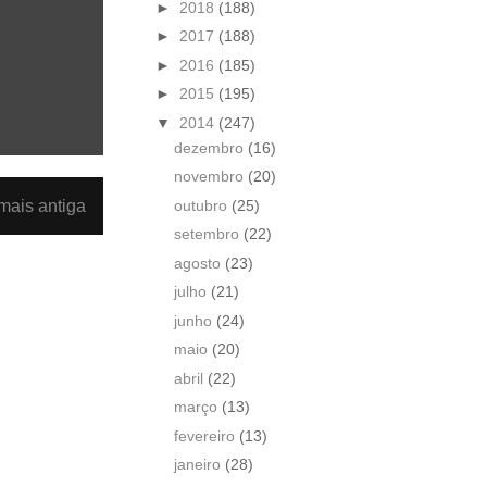
►
2018
(188)
►
2017
(188)
►
2016
(185)
►
2015
(195)
▼
2014
(247)
dezembro
(16)
novembro
(20)
outubro
(25)
ais antiga
setembro
(22)
agosto
(23)
julho
(21)
junho
(24)
maio
(20)
abril
(22)
março
(13)
fevereiro
(13)
janeiro
(28)