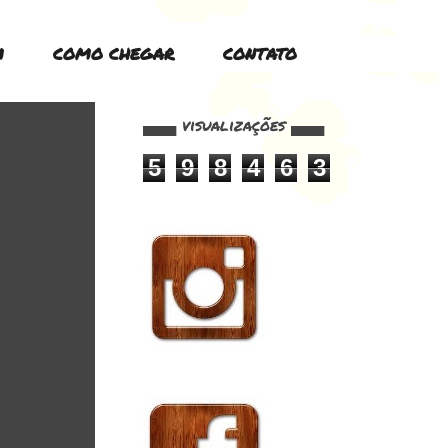
M
COMO CHEGAR
CONTATO
▄▄▄ visualizações ▄▄▄
5
9
8
4
6
3