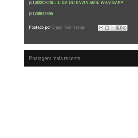
(51)92209346 > LIGA OU ENVIA SMS/ WHATSAPP
(51)30629395
Postado por
Crazy Fool Rastas
Postagem mais recente