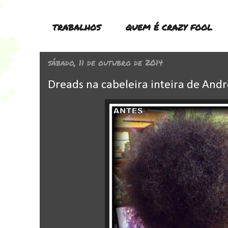
TRABALHOS
QUEM É CRAZY FOOL
sábado, 11 de outubro de 2014
Dreads na cabeleira inteira de And