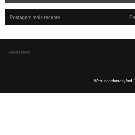
Postagem mais recente
Pá
whatsapp
Web: ricardocrazyfool.