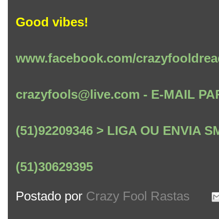
Good vibes!
www.facebook.com/crazyfooldrea
crazyfools@live.com - E-MAIL
(51)92209346 > LIGA OU ENVIA
(51)30629395
Postado por
Crazy Fool Rastas