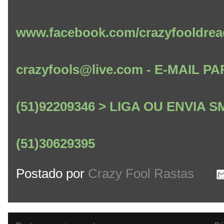
www.facebook.com/crazyfooldrea
crazyfools@live.com - E-MAIL
(51)92209346 > LIGA OU ENVIA
(51)30629395
Postado por
Crazy Fool Rastas