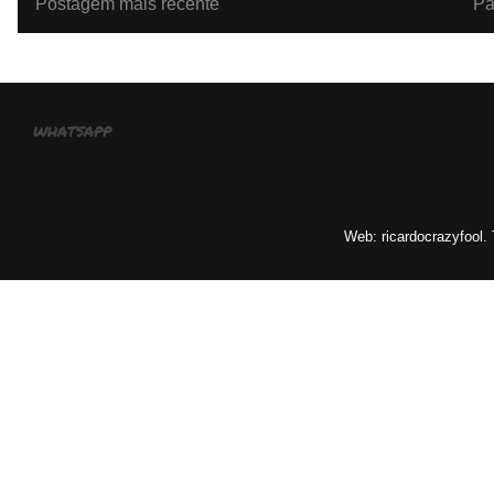
Postagem mais recente
Pá
whatsapp
Web: ricardocrazyfool.