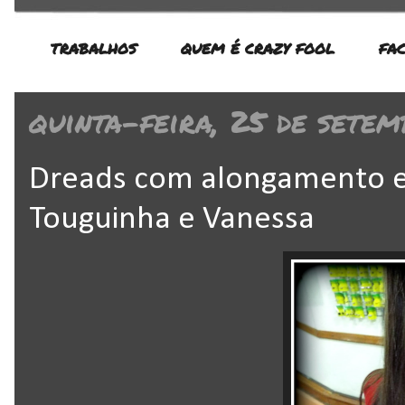
TRABALHOS
QUEM É CRAZY FOOL
FA
quinta-feira, 25 de sete
Dreads com alongamento e
Touguinha e Vanessa