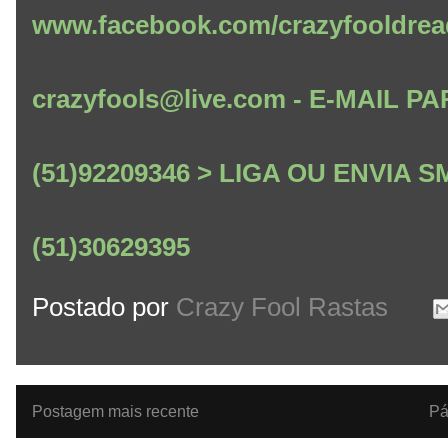
www.facebook.com/crazyfooldrea
crazyfools@live.com - E-MAIL
(51)92209346 > LIGA OU ENVIA
(51)30629395
Postado por
Crazy Fool Rastas
Postagem mais recente
Pá