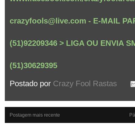
crazyfools@live.com - E-MAIL
(51)92209346 > LIGA OU ENVIA
(51)30629395
Postado por
Crazy Fool Rastas
Postagem mais recente
Pá