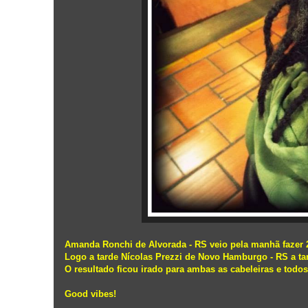
Amanda Ronchi de Alvorada - RS veio pela manhã fazer 
Logo a tarde Nícolas Prezzi de Novo Hamburgo - RS a ta
O resultado ficou irado para ambas as cabeleiras e todos 
Good vibes!