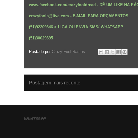
www.facebook.com/crazyfooldread
-
DÊ UM LIKE NA PÁ
crazyfools@live.com - E-MAIL PARA ORÇAMENTOS
(51)92209346 > LIGA OU ENVIA SMS/ WHATSAPP
(51)30629395
Postado por
Crazy Fool Rastas
Postagem mais recente
whatsapp