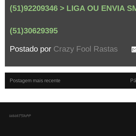
(51)92209346 > LIGA OU ENVIA
(51)30629395
Postado por
Crazy Fool Rastas
Postagem mais recente
Pá
whatsapp