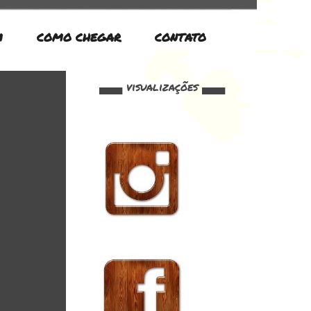
M
COMO CHEGAR
CONTATO
▄▄▄ visualizações ▄▄▄