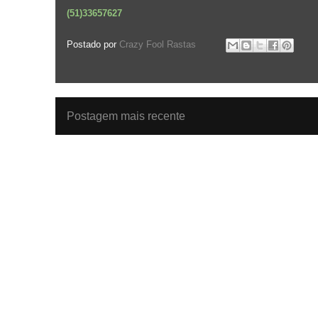
(51)33657627
Postado por
Crazy Fool Rastas
Postagem mais recente