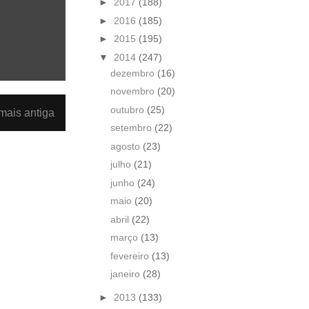
►
2017
(188)
►
2016
(185)
►
2015
(195)
▼
2014
(247)
dezembro
(16)
novembro
(20)
outubro
(25)
ais antiga
setembro
(22)
agosto
(23)
julho
(21)
junho
(24)
maio
(20)
abril
(22)
março
(13)
fevereiro
(13)
janeiro
(28)
►
2013
(133)