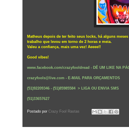
Matheus depois de ter feito seus locks, há alguns meses 
trabalho que levou em torno de 2 horas e meia.
Valeu a confiança, mais uma vez! Aeeee!!
Good vibes!
www.facebook.com/crazyfooldread
- DÊ UM LIKE NA PÁ
crazyfools@live.com - E-MAIL PARA ORÇAMENTOS
(51)92209346 - (51)85985584 > LIGA OU ENVIA SMS
(51)33657627
Postado por
Crazy Fool Rastas