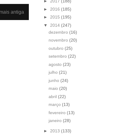
►
2017
(188)
►
2016
(185)
ais antiga
►
2015
(195)
▼
2014
(247)
dezembro
(16)
novembro
(20)
outubro
(25)
setembro
(22)
agosto
(23)
julho
(21)
junho
(24)
maio
(20)
abril
(22)
março
(13)
fevereiro
(13)
janeiro
(28)
►
2013
(133)