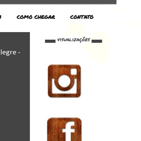
M
COMO CHEGAR
CONTATO
▄▄▄ visualizações ▄▄▄
legre -