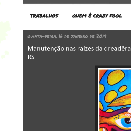
TRABALHOS
QUEM É CRAZY FOOL
quinta-feira, 16 de janeiro de 2014
Manutenção nas raízes da dreadêra 
RS