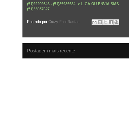
(51)92209346 - (51)85985584 > LIGA OU ENVIA SMS
(51)33657627
Postado por
Crazy Fool Rastas
Postagem mais recente