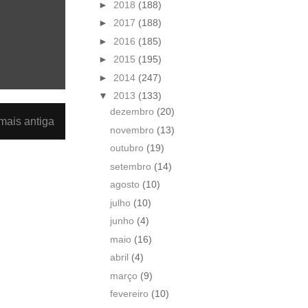
►
2018
(188)
►
2017
(188)
►
2016
(185)
►
2015
(195)
►
2014
(247)
▼
2013
(133)
dezembro
(20)
ais antiga
novembro
(13)
outubro
(19)
setembro
(14)
agosto
(10)
julho
(10)
junho
(4)
maio
(16)
abril
(4)
março
(9)
fevereiro
(10)