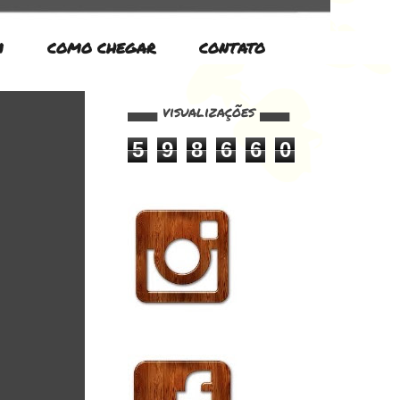
M
COMO CHEGAR
CONTATO
▄▄▄ visualizações ▄▄▄
5
9
8
6
6
0