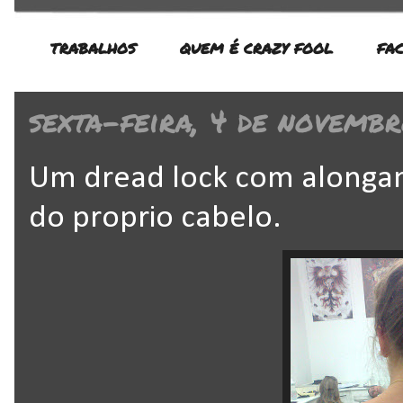
TRABALHOS
QUEM É CRAZY FOOL
FA
sexta-feira, 4 de novembr
Um dread lock com alonga
do proprio cabelo.